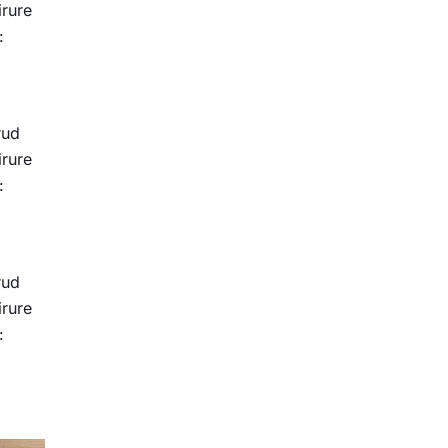
irure
:
rud
irure
:
rud
irure
: